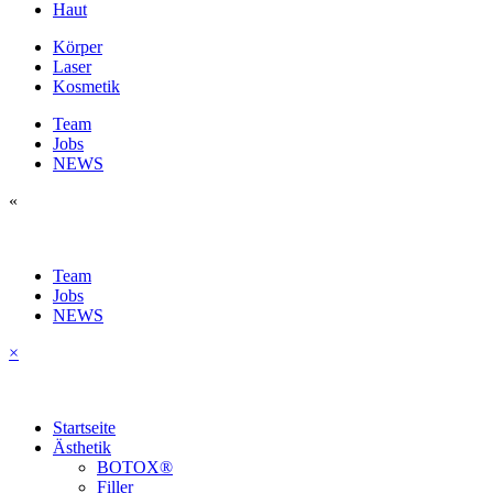
Haut
Körper
Laser
Kosmetik
Team
Jobs
NEWS
«
Team
Jobs
NEWS
×
Startseite
Ästhetik
BOTOX®
Filler