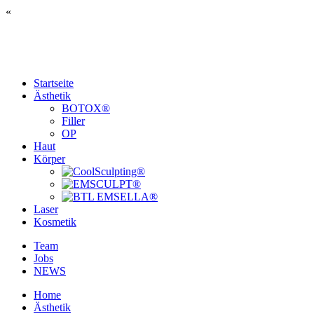
«
Startseite
Ästhetik
BOTOX®
Filler
OP
Haut
Körper
Laser
Kosmetik
Team
Jobs
NEWS
Home
Ästhetik