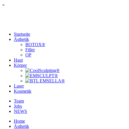
«
Startseite
Ästhetik
BOTOX®
Filler
OP
Haut
Körper
Laser
Kosmetik
Team
Jobs
NEWS
Home
Ästhetik