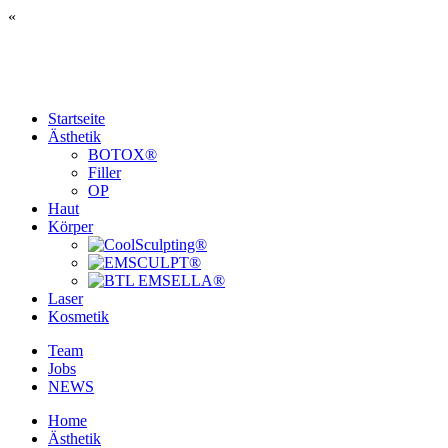
«
Startseite
Ästhetik
BOTOX®
Filler
OP
Haut
Körper
Laser
Kosmetik
Team
Jobs
NEWS
Home
Ästhetik