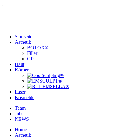
«
Startseite
Ästhetik
BOTOX®
Filler
OP
Haut
Körper
Laser
Kosmetik
Team
Jobs
NEWS
Home
Ästhetik