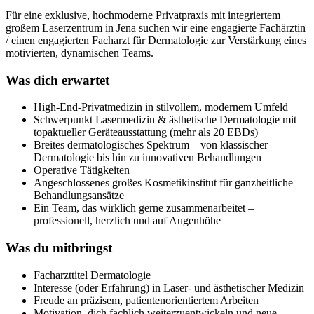
Für eine exklusive, hochmoderne Privatpraxis mit integriertem
großem Laserzentrum in Jena suchen wir eine engagierte Fachärztin
/ einen engagierten Facharzt für Dermatologie zur Verstärkung eines
motivierten, dynamischen Teams.
Was dich erwartet
High-End-Privatmedizin in stilvollem, modernem Umfeld
Schwerpunkt Lasermedizin & ästhetische Dermatologie mit
topaktueller Geräteausstattung (mehr als 20 EBDs)
Breites dermatologisches Spektrum – von klassischer
Dermatologie bis hin zu innovativen Behandlungen
Operative Tätigkeiten
Angeschlossenes großes Kosmetikinstitut für ganzheitliche
Behandlungsansätze
Ein Team, das wirklich gerne zusammenarbeitet –
professionell, herzlich und auf Augenhöhe
Was du mitbringst
Facharzttitel Dermatologie
Interesse (oder Erfahrung) in Laser- und ästhetischer Medizin
Freude an präzisem, patientenorientiertem Arbeiten
Motivation, dich fachlich weiterzuentwickeln und neue