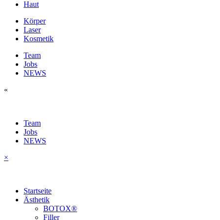
Haut
Körper
Laser
Kosmetik
Team
Jobs
NEWS
«
Team
Jobs
NEWS
×
Startseite
Ästhetik
BOTOX®
Filler