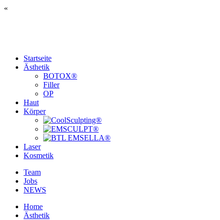
«
Startseite
Ästhetik
BOTOX®
Filler
OP
Haut
Körper
Laser
Kosmetik
Team
Jobs
NEWS
Home
Ästhetik