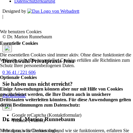
Datenschutzerklärung
Designed by
|
Wir benutzen Cookies
© Dr. Marion Runnebaum
Essentielle Cookies
Die essentiellen Cookies sind immer aktiv. Ohne diese funktioniert die
Webseite nicht. Die essentiellen Cookies erfüllen alle Richtlinien zum
Durchwahl Privatpraxis Jena
Schutz Ihrer personenbezogenen Daten.
0 36 41 / 221 606
Optionale Cookies
Sie haben uns nicht erreicht?
Einige Anwendungen können aber nur mit Hilfe von Cookies
gewährleistet werden, die Ihre Daten auch in unsichere
Rückrufbitte
Drittstaaten weiterleiten könnten. Für diese Anwendungen gelten
deren Bestimmungen zum Datenschutz:
Google reCaptcha (Kontaktformular)
Dr. med. Marion Runnebaum
Youtube (Videos)
Mehr dazu, was Cookies sind und wie sie funktionieren, erfahren Sie
Privatpraxis für Dermatologie,